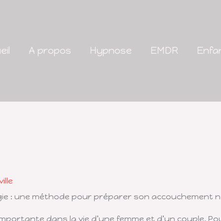
eil
A propos
Hypnose
EMDR
Enfa
ille
gie : une méthode pour préparer son accouchement n
mportante dans la vie d’une femme et d’un couple. Pou