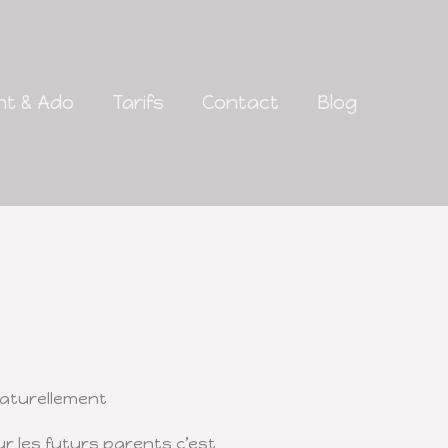
nt & Ado
Tarifs
Contact
Blog
aturellement
r les futurs parents c’est