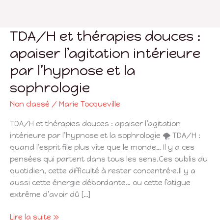
TDA/H et thérapies douces :
TDA/H
et
apaiser l’agitation intérieure
thérapies
par l’hypnose et la
douces
:
sophrologie
apaiser
l’agitation
Non classé
/
Marie Tocqueville
intérieure
TDA/H et thérapies douces : apaiser l’agitation
par
intérieure par l’hypnose et la sophrologie 🌪 TDA/H :
l’hypnose
quand l’esprit file plus vite que le monde… Il y a ces
et
pensées qui partent dans tous les sens.Ces oublis du
la
quotidien, cette difficulté à rester concentré·e.Il y a
sophrologie
aussi cette énergie débordante… ou cette fatigue
extrême d’avoir dû […]
Lire la suite »