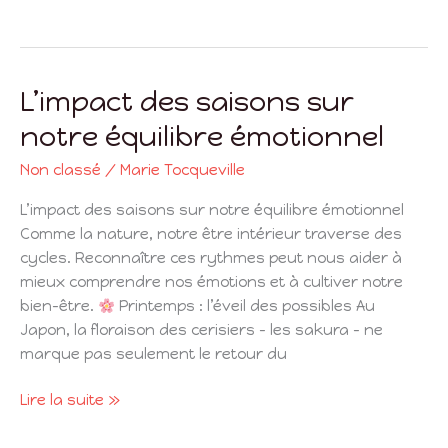
L’impact des saisons sur
L’impact
des
notre équilibre émotionnel
saisons
sur
Non classé
/
Marie Tocqueville
notre
L’impact des saisons sur notre équilibre émotionnel
équilibre
Comme la nature, notre être intérieur traverse des
émotionnel
cycles. Reconnaître ces rythmes peut nous aider à
mieux comprendre nos émotions et à cultiver notre
bien-être.
Printemps : l’éveil des possibles Au
Japon, la floraison des cerisiers – les sakura – ne
marque pas seulement le retour du
Lire la suite »