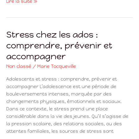
Lire la suite »
Stress chez les ados :
Stress
chez
comprendre, prévenir et
les
accompagner
ados
:
Non classé
/
Marie Tocqueville
comprendre,
prévenir
Adolescents et stress : comprendre, prévenir et
et
accompagner L’adolescence est une période de
accompagner
bouleversements intenses, marquée par des
changements physiques, émotionnels et sociaux.
Dans ce contexte, le stress prend une place
considérable dans la vie des jeunes. Qu’il s’agisse de
la pression scolaire, des relations sociales, ou des
attentes familiales, les sources de stress sont