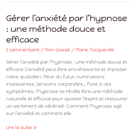
Gérer l’anxiété par l’hypnose
Gérer
l’anxiété
: une méthode douce et
par
efficace
l’hypnose
:
1 commentaire
/
Non classé
/
Marie Tocqueville
une
méthode
Gérer l’anxiété par l’hypnose : une méthode douce et
douce
efficace L’anxiété peut être envahissante et impacter
et
notre quotidien. Peur du futur, ruminations
efficace
incessantes, tensions corporelles… Face à ces
symptômes, l’hypnose se révèle être une méthode
naturelle et efficace pour apaiser l’esprit et restaurer
un sentiment de sérénité. Comment l’hypnose agit
sur l’anxiété et comment elle
Lire la suite »