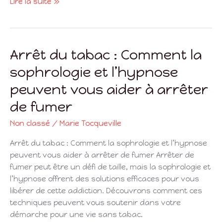
Lire la suite »
Arrêt du tabac : Comment la
Arrêt
du
sophrologie et l’hypnose
tabac
peuvent vous aider à arrêter
:
Comment
de fumer
la
sophrologie
Non classé
/
Marie Tocqueville
et
Arrêt du tabac : Comment la sophrologie et l’hypnose
l’hypnose
peuvent vous aider à arrêter de fumer Arrêter de
peuvent
fumer peut être un défi de taille, mais la sophrologie et
vous
l’hypnose offrent des solutions efficaces pour vous
aider
libérer de cette addiction. Découvrons comment ces
à
techniques peuvent vous soutenir dans votre
arrêter
démarche pour une vie sans tabac.
de