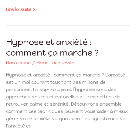
fumer
Lire la suite »
Hypnose et anxiété :
Hypnose
et
comment ça marche ?
anxiété
:
Non classé
/
Marie Tocqueville
comment
Hypnose et anxiété : comment ça marche ? L’anxiété
ça
est un mal courant touchant des millions de
marche
personnes. La sophrologie et l’hypnose sont des
?
approches douces et naturelles qui permettent de
retrouver calme et sérénité. Découvrons ensemble
comment ces techniques peuvent vous aider à mieux
gérer votre anxiété au quotidien. Les symptômes de
l’anxiété et