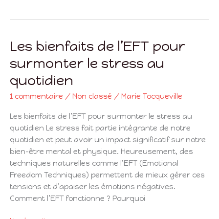
Les bienfaits de l’EFT pour
Les
bienfaits
surmonter le stress au
de
quotidien
l’EFT
pour
1 commentaire
/
Non classé
/
Marie Tocqueville
surmonter
le
Les bienfaits de l’EFT pour surmonter le stress au
stress
quotidien Le stress fait partie intégrante de notre
au
quotidien et peut avoir un impact significatif sur notre
quotidien
bien-être mental et physique. Heureusement, des
techniques naturelles comme l’EFT (Emotional
Freedom Techniques) permettent de mieux gérer ces
tensions et d’apaiser les émotions négatives.
Comment l’EFT fonctionne ? Pourquoi