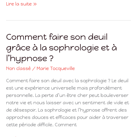
Lire la suite »
Comment faire son deuil
Comment
faire
grâce à la sophrologie et à
son
l’hypnose ?
deuil
grâce
Non classé
/
Marie Tocqueville
à
la
Comment faire son deuil avec la sophrologie ? Le deuil
sophrologie
est une expérience universelle mais profondément
et
personnelle. La perte d’un être cher peut bouleverser
à
notre vie et nous laisser avec un sentiment de vide et
l’hypnose
de désespoir. La sophrologie et l’hypnose offrent des
?
approches douces et efficaces pour aider à traverser
cette période difficile. Comment