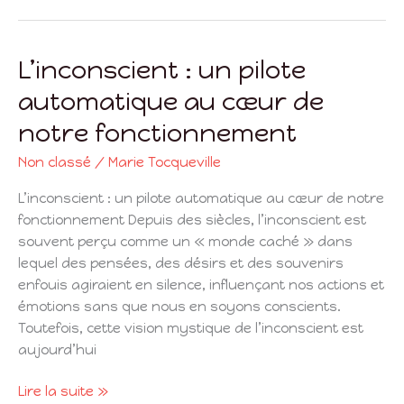
L’inconscient : un pilote
L’inconscient
:
automatique au cœur de
un
notre fonctionnement
pilote
automatique
Non classé
/
Marie Tocqueville
au
cœur
L’inconscient : un pilote automatique au cœur de notre
de
fonctionnement Depuis des siècles, l’inconscient est
notre
souvent perçu comme un « monde caché » dans
fonctionnement
lequel des pensées, des désirs et des souvenirs
enfouis agiraient en silence, influençant nos actions et
émotions sans que nous en soyons conscients.
Toutefois, cette vision mystique de l’inconscient est
aujourd’hui
Lire la suite »