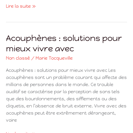
Lire la suite »
Acouphènes : solutions pour
Acouphènes
:
mieux vivre avec
solutions
pour
Non classé
/
Marie Tocqueville
mieux
Acouphènes : solutions pour mieux vivre avec Les
vivre
acouphènes sont un problème courant qui affecte des
avec
millions de personnes dans le monde. Ce trouble
auditif se caractérise par la perception de sons tels
que des bourdonnements, des sifflements ou des
cliquetis, en l’absence de bruit externe. Vivre avec des
acouphènes peut être extrêmement dérangeant,
voire