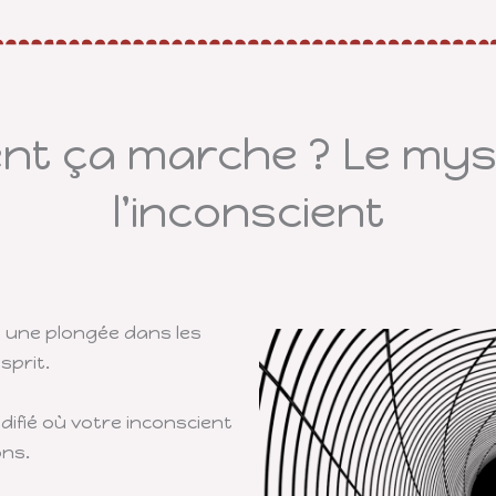
t ça marche ? Le mys
l'inconscient
 une plongée dans les
sprit.
difié où votre inconscient
ons.