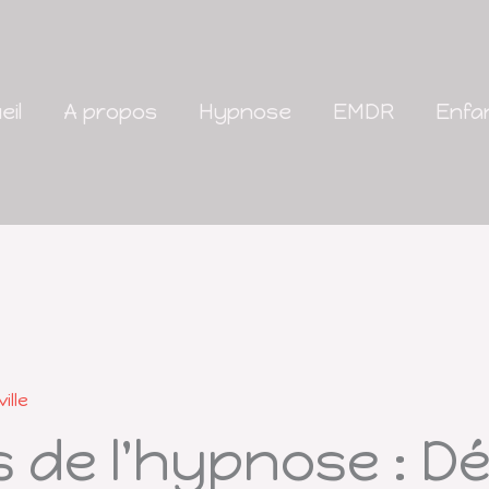
eil
A propos
Hypnose
EMDR
Enfa
ille
s de l'hypnose : 