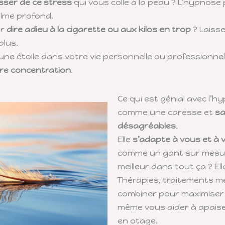
ser de ce stress
qui vous colle à la peau ? L’hypnose
alme profond.
ur
dire adieu à la cigarette ou aux kilos en trop
? Laisse
plus.
 une étoile dans votre vie personnelle ou professionnel
tre concentration
.
Ce qui est génial avec l’h
comme une caresse et
sa
désagréables
.
Elle
s’adapte à vous et à 
comme un gant sur mesure
meilleur dans tout ça ? Ell
Thérapies, traitements m
combiner pour maximiser le
même vous aider à apaiser
en otage.