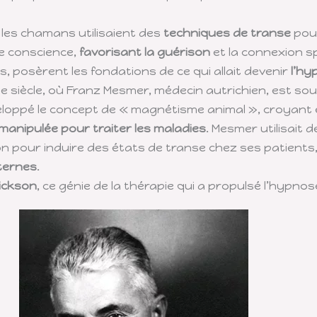
les chamans utilisaient des
techniques de transe
pour
de conscience,
favorisant la guérison
et la connexion sp
es, posèrent les fondations de ce qui allait devenir
l’hy
8e siècle, où Franz Mesmer, médecin autrichien, est so
veloppé le concept de « magnétisme animal », croyant e
 manipulée pour traiter les maladies
. Mesmer utilisait
on pour induire des états de transe chez ses patients,
ternes
.
rickson
, ce génie de la thérapie qui a propulsé l’hypn